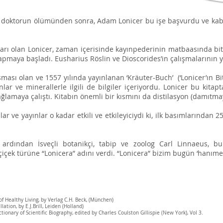
ir doktorun ölümünden sonra, Adam Lonicer bu işe başvurdu ve kabul
ları olan Lonicer, zaman içerisinde kayınpederinin matbaasında bitkil
apmaya başladı. Eusharius Röslin ve Dioscorides’in çalışmalarının 
lışması olan ve 1557 yılında yayınlanan ‘Kräuter-Buch’ (‘Lonicer’ın Bit
nlar ve minerallerle ilgili de bilgiler içeriyordu. Lonicer bu kitap
ağlamaya çalıştı. Kitabın önemli bir kısmını da distilasyon (damıtm
şmalar ve yayınlar o kadar etkili ve etkileyiciydi ki, ilk basımlarınd
 ardından İsveçli botanikçi, tabip ve zoolog Carl Linnaeus, b
çiçek türüne “Lonicera” adını verdi. “Lonicera” bizim bugün ‘hanımeli
of Healthy Living, by Verlag C.H. Beck, (München)
llation, by E.J.Brill, Leiden (Holland)
ctionary of Scientific Biography, edited by Charles Coulston Gillispie (New York), Vol 3.