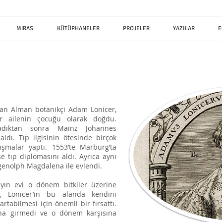
MİRAS
KÜTÜPHANELER
PROJELER
YAZILAR
E
lan Alman botanikçi Adam Lonicer,
ir ailenin çocuğu olarak doğdu.
ladıktan sonra Mainz Johannes
 aldı. Tıp ilgisinin ötesinde birçok
ışmalar yaptı. 1553’te Marburg’ta
 tıp diplomasını aldı. Ayrıca aynı
 Egenolph Magdalena ile evlendi.
yın evi o dönem bitkiler üzerine
, Lonicer’in bu alanda kendini
artabilmesi için önemli bir fırsattı.
ına girmedi ve o dönem karşısına