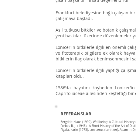
çıkan başka bir fırsatı değerlendirdi.
Frankfurt belediyesine bağlı çalışan b
çalışmaya başladı.
Asıl tutkusu bitkiler ve botanik çalışma
yeni baskıları üzerinde düzenlemeler y
Lonicer’in bitkilerle ilgili en önemli ça
ve fitoterapik bilgilere ek olarak hayva
bitkilerin ilaç olarak benimsenmesini s
Lonicer’in bitkilerle ilgili yaptığı çalı
kitapları oldu.
1586’da hayatını kaybeden Lonicer’in
Caprifoliaceae ailesinden keşfettiği bir 
REFERANSLAR
Bergdolt Klaus (1999), Wellbeing: A Cultural History 
Forbes R. J. (1948), A Short History of the Art of Disti
Figala, Karin (1973), Lonicerus (Lonitzer), Adam in Di