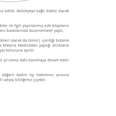
 edildi. Belediyeye bağlı doktor olarak
er ile ilgili yayınlanmış eski kitapların
yeni baskılarında düzenlemeler yaptı.
kileri’ olarak da bilinir) içerdiği botanik
ta Materia Medica’dan yaptığı alıntılarla
aya) konusuna ayırdı.
an 250 yıl sonra dahi basılmaya devam eden
u değerli kadim tıp hekiminin anısına
’ adıyla bildiğimiz çiçektir.