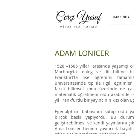
HAKKINDA
ADAM LONICER
1528 –1586 yılları arasında yaşamış o
Marburg’ta teolog ve dil bilimci b
Frankfurt’ta lise öğrenimi tamam
üniversitesinde tıp ile ilgili eğitimler
farklı bilimsel konu üzerinde de çal
matematik öğretmeni oldu akabinde ise
yıl Frankfurtlu bir yayıncının kızı olan
Egenolph’un babasının sahip oldu ya
birçok baskı yapıyordu. Bu durum
geliştirebilmesi ve kendi yayınlarını çık
Ama Lonicer hemen yayıncılık hayat