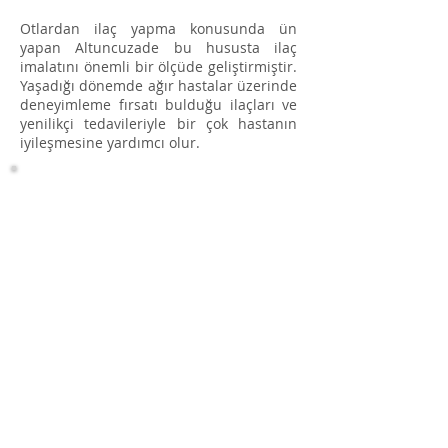
Otlardan ilaç yapma konusunda ün
yapan Altuncuzade bu hususta ilaç
imalatını önemli bir ölçüde geliştirmiştir.
Yaşadığı dönemde ağır hastalar üzerinde
deneyimleme fırsatı bulduğu ilaçları ve
yenilikçi tedavileriyle bir çok hastanın
iyileşmesine yardımcı olur.
REFERANSLAR
"ALTUNCUZÂDE." Osmanlı Tarihi
Ansiklopedisi. 1. Cilt, n.d. Web. 7 June
2017.
<
http://www.ehlisunnetbuyukleri.com
>.
"Altucuzade." Büyük Larousse. Cilt 1.
İstanbul: Milliyet, sf 473. Print.