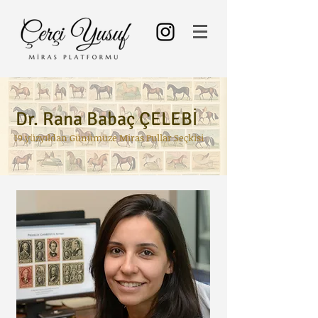
Dr. Rana Babaç ÇELEBİ
19.yüzyıldan Günümüze Miras Pullar Seçkisi