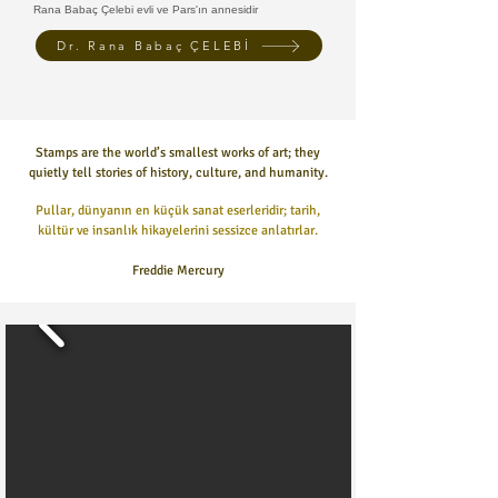
Rana Babaç Çelebi evli ve Pars'ın annesidir
Dr. Rana Babaç ÇELEBİ
Stamps are the world’s smallest works of art; they
quietly tell stories of history, culture, and humanity.
Pullar, dünyanın en küçük sanat eserleridir; tarih,
kültür ve insanlık hikayelerini sessizce anlatırlar.
Freddie Mercury