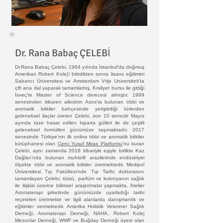
Dr. Rana Babaç ÇELEBİ
Dr.Rana Babaç Çelebi, 1984 yılında İstanbul'da doğmuş
Amerikan Robert Kolej'i bitirdikten sonra lisans eğitimini
Sabancı Üniversitesi ve Amsterdam Vrije Universiteit'ta
çift ana dal yaparak tamamlamış, Kraliyet bursu ile gittiği
İsveç'te Master of Science derecesi almıştır. 1999
senesinden itibaren ailesinin Asos'ta bulunan tıbbi ve
aromatik bitkiler bahçesinde yetiştirdiği türlerden
geleneksel ilaçlar üreten Çelebi, son 10 senedir Mayıs
ayında taze hasat edilen Isparta gülleri ile de çeşitli
geleneksel formülleri günümüze taşımaktadır. 2017
senesinde Türkiye'nin ilk online tıbbi ve aromatik bitkiler
kütüphanesi olan
Çerçi Yusuf Miras Platformu
'nu kuran
Çelebi, aynı zamanda 2018 itibariyle eşiyle birlikte Kaz
Dağları’nda bulunan muhtelif arazilerinde endüstriyel
ölçekte tıbbi ve aromatik bitkiler üretmektedir. Medipol
Üniversitesi Tıp Fakültesi'nde Tıp Tarihi doktorasını
tamamlayan Çelebi; tütsü, parfüm ve kolonyanın sağlık
ile ilişkisi üzerine bilimsel araştırmalar yapmakta, Atelier
Aromaterapi şirketinde günümüzde uyarladığı tarihi
reçeteleri üretmekte ve ilgili alanlarda danışmanlık ve
eğitimler vermektedir. Amerika Holistik Veteriner Sağlık
Derneği, Aromaterapi Derneği, NAHA, Robert Kolej
Mezunlar Derneği, WWF ve Buğday Derneği üyesi olan