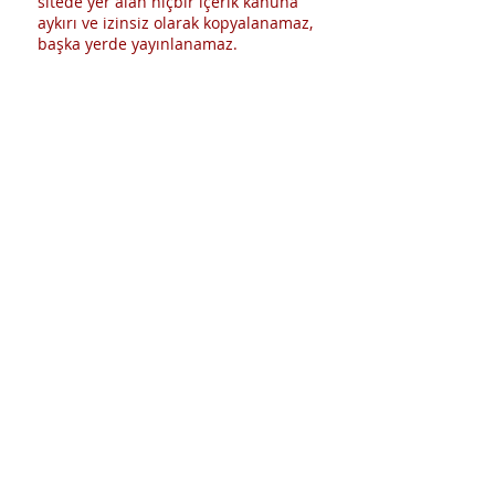
sitede yer alan hiçbir içerik kanuna
aykırı ve izinsiz olarak kopyalanamaz,
başka yerde yayınlanamaz.
CerciYusuf.org'daki tüm
bilgiler; doktor, eczacı ve uzman
yayınlarından azami özenle derlenmiş
olmakla beraber, yayıncı bu
bilgilerin eksiksiz veya kesinlikle doğru
olduğunu garanti edemez. Yazarlar ve
yayıncı bu sitedeki bilgilerin
kullanımından doğrudan veya dolaylı
kaynaklanacak herhangi bir zarar ve
olumsuzluğun sorumluluğunu
peşinen reddeder.
DÜZELTİLMESİ GEREKEN, EKSİK VEYA
YANLIŞ BİR BİLGİ OLDUĞUNU
DÜŞÜNÜYORSANIZ BİZE YAZIN