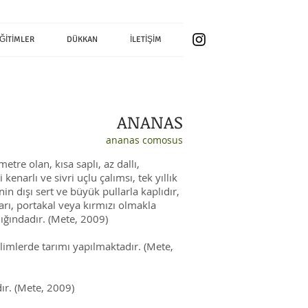
ĞİTİMLER
DÜKKAN
İLETİŞİM
ANANAS
ananas comosus
tre olan, kısa saplı, az dallı,
 kenarlı ve sivri uçlu çalımsı, tek yıllık
nin dışı sert ve büyük pullarla kaplıdır,
sarı, portakal veya kırmızı olmakla
rlığındadır. (Mete, 2009)
klimlerde tarımı yapılmaktadır. (Mete,
r. (Mete, 2009)