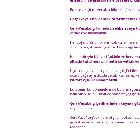
erişilebilir ve anlaşılır hale getirerek, 
Bu site ve içinde yer alan bilgiler, görseller
Doğal veya tıbbi demek zararsız demek d
CerciYusuf.org
bir tedavi rehberi veya tıb
yerine koyulmamalıdır.
Her doğal ürünün birden çok kullanım alanı o
süreleri uygulanması gerekir.
Herhangi bir d
Her bir bireyin bünyesi farklıdır ve benzer/
altında tutulması için mutlaka yetkili bi
Uçucu yağlar yoğun yapıları ve güçlü bileşi
uçucu yağa aynı dozda ve sıklıkta maruz ka
(yutarak) kullanılmamalıdır.
Bu sitenin kütüphanelerinde bulunan görselle
kullanılan uçucu, sabit ve maserat yağ görse
ÇerçiYusuf.org içeriklerinden kaynak gö
yayınlanamaz.
CerciYusuf.org'daki tüm bilgiler; doktor, e
garanti edemez. Yazarlar ve yayıncı bu sit
reddeder.