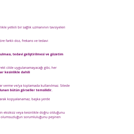
ikle yetkili bir sağlık uzmanının tavsiyeleri
re farklı doz, frekans ve tedavi
ulması, tedavi geliştirilmesi ve gözetim
rekt cilde uygulanamayacağı gibi, her
ar kesinlikle dahili
karar verme ve/ya toplamada kullanılmaz. Sitede
lunan bütün görseller temsilidir.
z olarak kopyalanamaz, başka yerde
rin eksiksiz veya kesinlikle doğru olduğunu
r ve olumsuzluğun sorumluluğunu peşinen