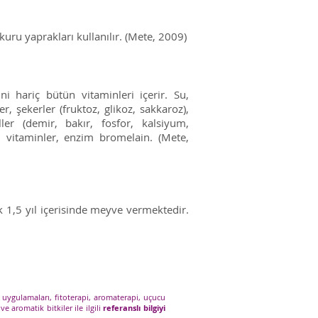
uru yaprakları kullanılır. (Mete, 2009)
i hariç bütün vitaminleri içerir. Su,
r, şekerler (fruktoz, glikoz, sakkaroz),
ller (demir, bakır, fosfor, kalsiyum,
vitaminler, enzim bromelain. (Mete,
k 1,5 yıl içerisinde meyve vermektedir.
 uygulamaları, fitoterapi, aromaterapi, uçucu
ve aromatik bitkiler ile ilgili
referanslı bilgiyi