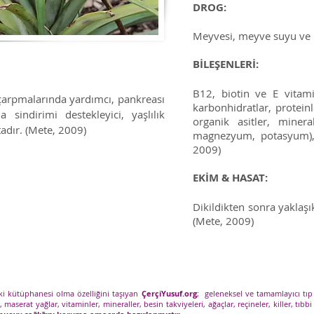
DROG:
Meyvesi, meyve suyu ve k
BİLEŞENLERİ:
B12, biotin ve E vitamin
 çarpmalarında yardımcı, pankreası
karbonhidratlar, proteinle
 sindirimi destekleyici, yaşlılık
organik asitler, minera
tadır. (Mete, 2009)
magnezyum, potasyum), 
2009)
EKİM & HASAT:
Dikildikten sonra yaklaşı
(Mete, 2009)
tki kütüphanesi olma özelliğini taşıyan
ÇerçiYusuf.org
; geleneksel ve tamamlayıcı tıp
), maserat yağlar, vitaminler, mineraller, besin takviyeleri, ağaçlar, reçineler, killer, tıbbi 