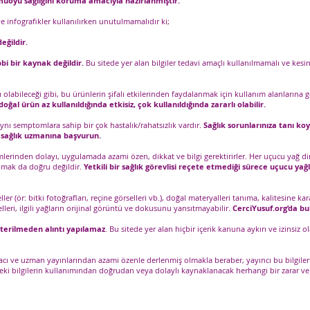
kamuoyu sağlığını koruma amacıyla hazırlanmıştır.
 ve infografikler kullanılırken unutulmamalıdır ki;
eğildir.
bi bir kaynak değildir.
Bu sitede yer alan bilgiler tedavi amaçlı kullanılmamalı ve kesinl
labileceği gibi, bu ürünlerin şifalı etkilerinden faydalanmak için kullanım alanlarına gö
oğal ürün az kullanıldığında etkisiz, çok kullanıldığında zararlı olabilir.
aynı semptomlara sahip bir çok hastalık/rahatsızlık vardır.
Sağlık sorunlarınıza tanı koy
r sağlık uzmanına başvurun.
mlerinden dolayı, uygulamada azami özen, dikkat ve bilgi gerektirirler. Her uçucu yağ di
lmak da doğru değildir.
Yetkili bir sağlık görevlisi reçete etmediği sürece uçucu yağl
r (ör: bitki fotoğrafları, reçine görselleri vb.), doğal materyalleri tanıma, kalitesine 
lleri, ilgili yağların orijinal görüntü ve dokusunu yansıtmayabilir.
CerciYusuf.org’da bu
sterilmeden alıntı yapılamaz
. Bu sitede yer alan hiçbir içerik kanuna aykırı ve izinsi
czacı ve uzman yayınlarından azami özenle derlenmiş olmakla beraber, yayıncı bu bilgile
edeki bilgilerin kullanımından doğrudan veya dolaylı kaynaklanacak herhangi bir zara