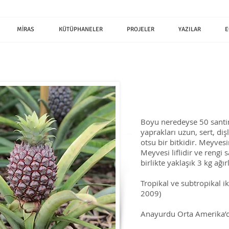
MİRAS
KÜTÜPHANELER
PROJELER
YAZILAR
E
Boyu neredeyse 50 santime
yaprakları uzun, sert, dişli
otsu bir bitkidir. Meyvesi
Meyvesi liflidir ve rengi 
birlikte yaklaşık 3 kg ağı
Tropikal ve subtropikal i
2009)
Anayurdu Orta Amerika’dı