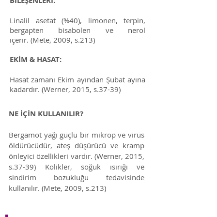
BİLEŞENLERİ:
Linalil asetat (%40), limonen, terpin,
bergapten bisabolen ve nerol
içerir.
(Mete, 2009, s.213)
EKİM & HASAT:
Hasat zamanı Ekim ayından Şubat ayına
kadardır. (Werner, 2015, s.37-39)
NE İÇİN KULLANILIR?
Bergamot yağı güçlü bir mikrop ve virüs
öldürücüdür, ateş düşürücü ve kramp
önleyici özellikleri vardır.
(Werner, 2015,
s.37-39) Kolikler, soğuk ısırığı ve
sindirim bozukluğu tedavisinde
kullanılır. (Mete, 2009, s.213)