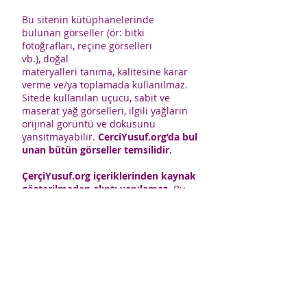
Bu sitenin kütüphanelerinde
bulunan görseller (ör: bitki
fotoğrafları, reçine görselleri
vb.), doğal
materyalleri tanıma, kalitesine karar
verme ve/ya toplamada kullanılmaz.
Sitede kullanılan uçucu, sabit ve
maserat yağ görselleri, ilgili yağların
orijinal görüntü ve dokusunu
yansıtmayabilir.
CerciYusuf.org’da bul
unan bütün görseller temsilidir.
ÇerçiYusuf.org içeriklerinden kaynak
gösterilmeden alıntı yapılamaz
. Bu
sitede yer alan hiçbir içerik kanuna
aykırı ve izinsiz olarak kopyalanamaz,
başka yerde yayınlanamaz.
CerciYusuf.org'daki tüm
bilgiler; doktor, eczacı ve uzman
yayınlarından azami özenle derlenmiş
olmakla beraber, yayıncı bu
bilgilerin eksiksiz veya kesinlikle