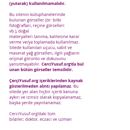
(yutarak) kullanılmamalıdır.
Bu sitenin kütüphanelerinde
bulunan görseller (ör: bitki
fotoğrafları, reçine görselleri
vb.), doğal
materyalleri tanıma, kalitesine karar
verme ve/ya toplamada kullanılmaz.
Sitede kullanılan uçucu, sabit ve
maserat yağ görselleri, ilgili yağların
orijinal görüntü ve dokusunu
yansıtmayabilir.
CerciYusuf.org’da bul
unan bütün görseller temsilidir.
ÇerçiYusuf.org içeriklerinden kaynak
gösterilmeden alıntı yapılamaz
. Bu
sitede yer alan hiçbir içerik kanuna
aykırı ve izinsiz olarak kopyalanamaz,
başka yerde yayınlanamaz.
CerciYusuf.org'daki tüm
bilgiler; doktor, eczacı ve uzman
yayınlarından azami özenle derlenmiş