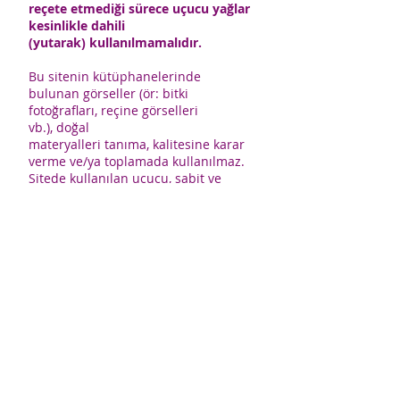
reçete etmediği sürece uçucu yağlar
kesinlikle dahili
(yutarak) kullanılmamalıdır.
Bu sitenin kütüphanelerinde
bulunan görseller (ör: bitki
fotoğrafları, reçine görselleri
vb.), doğal
materyalleri tanıma, kalitesine karar
verme ve/ya toplamada kullanılmaz.
Sitede kullanılan uçucu, sabit ve
maserat yağ görselleri, ilgili yağların
orijinal görüntü ve dokusunu
yansıtmayabilir.
CerciYusuf.org’da bul
unan bütün görseller temsilidir.
ÇerçiYusuf.org içeriklerinden kaynak
gösterilmeden alıntı yapılamaz
. Bu
sitede yer alan hiçbir içerik kanuna
aykırı ve izinsiz olarak kopyalanamaz,
başka yerde yayınlanamaz.
CerciYusuf.org'daki tüm
bilgiler; doktor, eczacı ve uzman