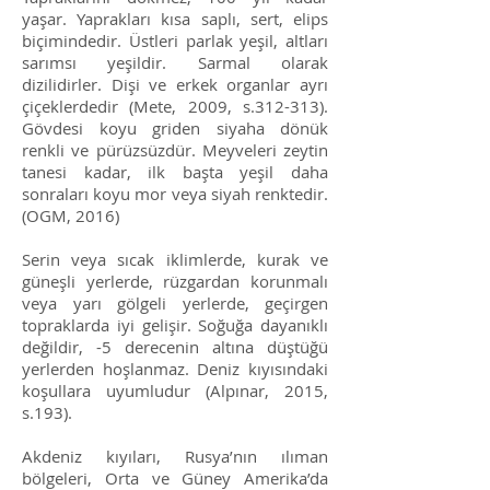
yaşar. Yaprakları kısa saplı, sert, elips
biçimindedir. Üstleri parlak yeşil, altları
sarımsı yeşildir. Sarmal olarak
dizilidirler. Dişi ve erkek organlar ayrı
çiçeklerdedir (Mete, 2009, s.312-313).
Gövdesi koyu griden siyaha dönük
renkli ve pürüzsüzdür. Meyveleri zeytin
tanesi kadar, ilk başta yeşil daha
sonraları koyu mor veya siyah renktedir.
(OGM, 2016)
Serin veya sıcak iklimlerde, kurak ve
güneşli yerlerde, rüzgardan korunmalı
veya yarı gölgeli yerlerde, geçirgen
topraklarda iyi gelişir. Soğuğa dayanıklı
değildir, -5 derecenin altına düştüğü
yerlerden hoşlanmaz. Deniz kıyısındaki
koşullara uyumludur (Alpınar, 2015,
s.193).
Akdeniz kıyıları, Rusya’nın ılıman
bölgeleri, Orta ve Güney Amerika’da