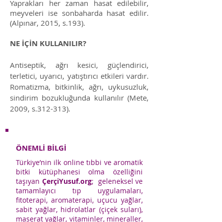
Yaprakları her zaman hasat edilebilir,
meyveleri ise sonbaharda hasat edilir.
(Alpınar, 2015, s.193).
NE İÇİN KULLANILIR?
Antiseptik, ağrı kesici, güçlendirici,
terletici, uyarıcı, yatıştırıcı etkileri vardır.
Romatizma, bitkinlik, ağrı, uykusuzluk,
sindirim bozukluğunda kullanılır (Mete,
2009, s.312-313).
ÖNEMLİ BİLGİ
Türkiye’nin ilk online tıbbi ve aromatik
bitki kütüphanesi olma özelliğini
taşıyan
ÇerçiYusuf.org
; geleneksel ve
tamamlayıcı tıp uygulamaları,
fitoterapi, aromaterapi, uçucu yağlar,
sabit yağlar, hidrolatlar (çiçek suları),
maserat yağlar, vitaminler, mineraller,