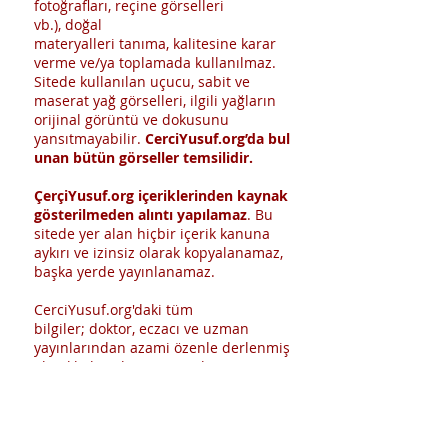
fotoğrafları, reçine görselleri
vb.), doğal
materyalleri tanıma, kalitesine karar
verme ve/ya toplamada kullanılmaz.
Sitede kullanılan uçucu, sabit ve
maserat yağ görselleri, ilgili yağların
orijinal görüntü ve dokusunu
yansıtmayabilir.
CerciYusuf.org’da bul
unan bütün görseller temsilidir.
ÇerçiYusuf.org içeriklerinden kaynak
gösterilmeden alıntı yapılamaz
. Bu
sitede yer alan hiçbir içerik kanuna
aykırı ve izinsiz olarak kopyalanamaz,
başka yerde yayınlanamaz.
CerciYusuf.org'daki tüm
bilgiler; doktor, eczacı ve uzman
yayınlarından azami özenle derlenmiş
olmakla beraber, yayıncı bu
bilgilerin eksiksiz veya kesinlikle doğru
olduğunu garanti edemez. Yazarlar ve
yayıncı bu sitedeki bilgilerin
kullanımından doğrudan veya dolaylı