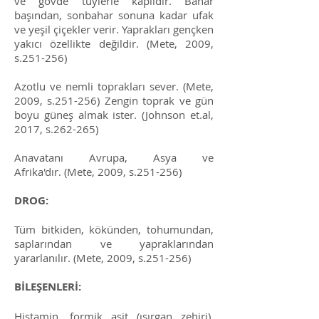
ve gövde tüylerle kaplıdır. Bahar
başından, sonbahar sonuna kadar ufak
ve yeşil çiçekler verir. Yaprakları gençken
yakıcı özellikte değildir. (Mete, 2009,
s.251-256)
Azotlu ve nemli toprakları sever. (Mete,
2009, s.251-256) Zengin toprak ve gün
boyu güneş almak ister. (Johnson et.al,
2017, s.262-265)
Anavatanı Avrupa, Asya ve
Afrika'dır. (Mete, 2009, s.251-256)
DROG:
Tüm bitkiden, kökünden, tohumundan,
saplarından ve yapraklarından
yararlanılır. (Mete, 2009, s.251-256)
BİLEŞENLERİ:
Histamin, formik asit (ısırgan zehiri),