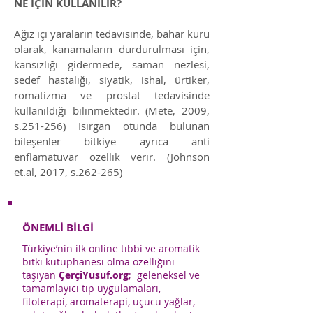
NE İÇİN KULLANILIR?
Ağız içi yaraların tedavisinde, bahar kürü
olarak, kanamaların durdurulması için,
kansızlığı gidermede, saman nezlesi,
sedef hastalığı, siyatik, ishal, ürtiker,
romatizma ve prostat tedavisinde
kullanıldığı bilinmektedir.
(Mete, 2009,
s.251-256) Isırgan otunda bulunan
bileşenler bitkiye ayrıca anti
enflamatuvar özellik verir. (Johnson
et.al, 2017, s.262-265)
ÖNEMLİ BİLGİ
Türkiye’nin ilk online tıbbi ve aromatik
bitki kütüphanesi olma özelliğini
taşıyan
ÇerçiYusuf.org
; geleneksel ve
tamamlayıcı tıp uygulamaları,
fitoterapi, aromaterapi, uçucu yağlar,