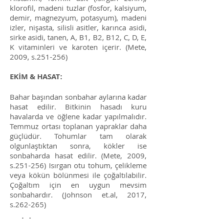
klorofil, madeni tuzlar (fosfor, kalsiyum,
demir, magnezyum, potasyum), madeni
izler, nişasta, silisli asitler, karınca asidi,
sirke asidi, tanen, A, B1, B2, B12, C, D, E,
K vitaminleri ve karoten içerir.
(Mete,
2009, s.251-256)
EKİM & HASAT:
Bahar başından sonbahar aylarına kadar
hasat edilir. Bitkinin hasadı kuru
havalarda ve öğlene kadar yapılmalıdır.
Temmuz ortası toplanan yapraklar daha
güçlüdür. Tohumlar tam olarak
olgunlaştıktan sonra, kökler ise
sonbaharda hasat edilir. (Mete, 2009,
s.251-256) Isırgan otu tohum, çelikleme
veya kökün bölünmesi ile çoğaltılabilir.
Çoğaltım için en uygun mevsim
sonbahardır. (Johnson et.al, 2017,
s.262-265)