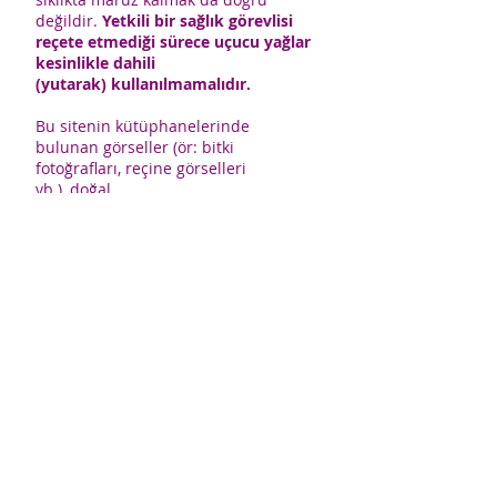
değildir.
Yetkili bir sağlık görevlisi
reçete etmediği sürece uçucu yağlar
kesinlikle dahili
(yutarak) kullanılmamalıdır.
Bu sitenin kütüphanelerinde
bulunan görseller (ör: bitki
fotoğrafları, reçine görselleri
vb.), doğal
materyalleri tanıma, kalitesine karar
verme ve/ya toplamada kullanılmaz.
Sitede kullanılan uçucu, sabit ve
maserat yağ görselleri, ilgili yağların
orijinal görüntü ve dokusunu
yansıtmayabilir.
CerciYusuf.org’da bul
unan bütün görseller temsilidir.
ÇerçiYusuf.org içeriklerinden kaynak
gösterilmeden alıntı yapılamaz
. Bu
sitede yer alan hiçbir içerik kanuna
aykırı ve izinsiz olarak kopyalanamaz,
başka yerde yayınlanamaz.