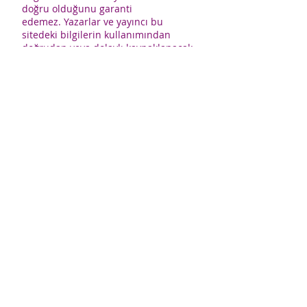
doğru olduğunu garanti
edemez. Yazarlar ve yayıncı bu
sitedeki bilgilerin kullanımından
doğrudan veya dolaylı kaynaklanacak
herhangi bir zarar ve
olumsuzluğun sorumluluğunu
peşinen reddeder.
rilmesi ve denetlenmesi için mutlaka
yetkili bir sağlık uzmanına
başvurunuz.
Bu websitesinde bulunan botanik
resim ve çizimler genel bilgilendirme
amaçlıdır. Bu sitede bulunan
görseller üzerinden bitki tanımlama
ve toplama yapmayınız.
Yazarlar ve yayıncı bu sitedeki
bilgilerin kullanımından doğrudan
veya dolaylı kaynaklanacak herhangi
bir zararın sorumluluğunu kabul
etmez.