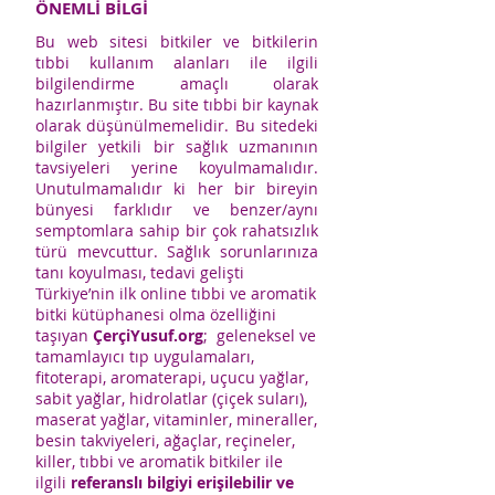
ÖNEMLİ BİLGİ
Bu web sitesi bitkiler ve bitkilerin
tıbbi kullanım alanları ile ilgili
bilgilendirme amaçlı olarak
hazırlanmıştır. Bu site tıbbi bir kaynak
olarak düşünülmemelidir. Bu sitedeki
bilgiler yetkili bir sağlık uzmanının
tavsiyeleri yerine koyulmamalıdır.
Unutulmamalıdır ki her bir bireyin
bünyesi farklıdır ve benzer/aynı
semptomlara sahip bir çok rahatsızlık
türü mevcuttur. Sağlık sorunlarınıza
tanı koyulması, tedavi gelişti
Türkiye’nin ilk online tıbbi ve aromatik
bitki kütüphanesi olma özelliğini
taşıyan
ÇerçiYusuf.org
; geleneksel ve
tamamlayıcı tıp uygulamaları,
fitoterapi, aromaterapi, uçucu yağlar,
sabit yağlar, hidrolatlar (çiçek suları),
maserat yağlar, vitaminler, mineraller,
besin takviyeleri, ağaçlar, reçineler,
killer, tıbbi ve aromatik bitkiler ile
ilgili
referanslı bilgiyi erişilebilir ve