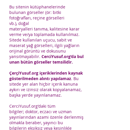
Bu sitenin kütüphanelerinde
bulunan görseller (ör: bitki
fotoğrafları, reçine görselleri
vb.), doğal
materyalleri tanıma, kalitesine karar
verme ve/ya toplamada kullanılmaz.
Sitede kullanılan uçucu, sabit ve
maserat yağ görselleri, ilgili yağların
orijinal görüntü ve dokusunu
yansıtmayabilir.
CerciYusuf.org’da bul
unan bütün görseller temsilidir.
ÇerçiYusuf.org içeriklerinden kaynak
gösterilmeden alıntı yapılamaz
. Bu
sitede yer alan hiçbir içerik kanuna
aykırı ve izinsiz olarak kopyalanamaz,
başka yerde yayınlanamaz.
CerciYusuf.org'daki tüm
bilgiler; doktor, eczacı ve uzman
yayınlarından azami özenle derlenmiş
olmakla beraber, yayıncı bu
bilgilerin eksiksiz veya kesinlikle