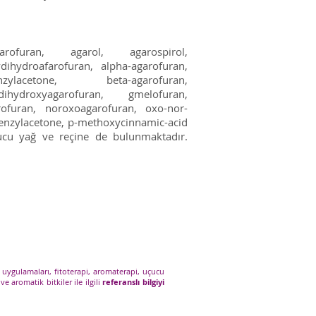
oagarofuran, agarol, agarospirol,
dihydroafarofuran, alpha-agarofuran,
ylacetone, beta-agarofuran,
ihydroxyagarofuran, gmelofuran,
arofuran, noroxoagarofuran, oxo-nor-
enzylacetone, p-methoxycinnamic-acid
çucu yağ ve reçine de bulunmaktadır.
 uygulamaları, fitoterapi, aromaterapi, uçucu
ve aromatik bitkiler ile ilgili
referanslı bilgiyi