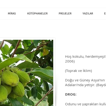
MİRAS
KÜTÜPHANELER
PROJELER
YAZILAR
E
Hoş kokulu, herdemyeşil v
2006)
(Toprak ve İklim)
Doğu ve Güney Asya'nın t
Adaları'nda yetişir. (Bay
DROG:
Odunu ve yaprakları kulla