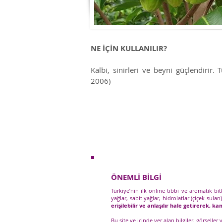
NE İÇİN KULLANILIR?
Kalbi, sinirleri ve beyni güçlendirir. 
2006)
ÖNEMLİ BİLGİ
Türkiye’nin ilk online tıbbi ve aromatik bi
yağlar, sabit yağlar, hidrolatlar (çiçek suları
erişilebilir ve anlaşılır hale getirerek, 
Bu site ve içinde yer alan bilgiler, görseller