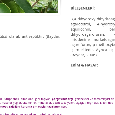
BİLEŞENLERİ:
3,4-dihydroxy-dihydr
agarotetrol, 4-hydroxy
aquillochin, benz
dihydroagarofuran, d
Tütsü olarak antiseptiktir. (Baydar,
liriodenine, norketoag
agarofuran, p-methoxyb
içermektedir. Ayrıca u
(Baydar, 2006)
EKİM & HASAT:
-
tki kütüphanesi olma özelliğini taşıyan
ÇerçiYusuf.org
; geleneksel ve tamamlayıcı tıp
), maserat yağlar, vitaminler, mineraller, besin takviyeleri, ağaçlar, reçineler, killer, tıbbi 
kamuoyu sağlığını koruma amacıyla hazırlanmıştır.
 ve infografikler kullanılırken unutulmamalıdır ki;