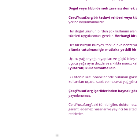
Doğal veya tıbbi demek zararsız demek d
CerciYusuf.org
bir tedavi rehberi veya tıb
yerine koyulmamalıdır.
Her doğal ürünün birden çok kullanım alanı o
süreleri uygulanması gerekir.
Herhangi bir d
Her bir bireyin bünyesi farklıdır ve benzer/
altında tutulması için mutlaka yetkili bi
Uçucu yağlar yoğun yapıları ve güçlü bileşi
uçucu yağa aynı dozda ve sıklıkta maruz ka
(yutarak) kullanılmamalıdır.
Bu sitenin kütüphanelerinde bulunan görselle
kullanılan uçucu, sabit ve maserat yağ görse
ÇerçiYusuf.org içeriklerinden kaynak gö
yayınlanamaz.
CerciYusuf.org'daki tüm bilgiler; doktor, e
garanti edemez. Yazarlar ve yayıncı bu sit
reddeder.