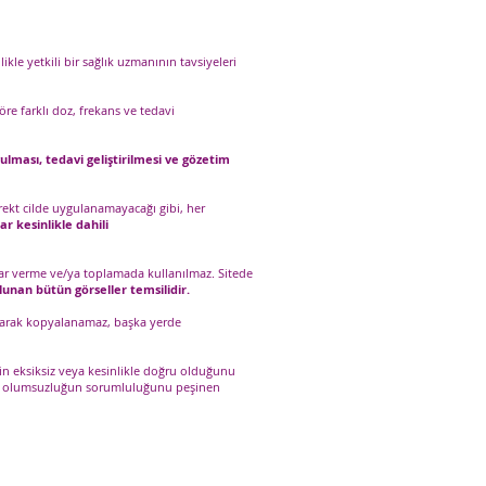
ikle yetkili bir sağlık uzmanının tavsiyeleri
re farklı doz, frekans ve tedavi
ulması, tedavi geliştirilmesi ve gözetim
rekt cilde uygulanamayacağı gibi, her
ar kesinlikle dahili
karar verme ve/ya toplamada kullanılmaz. Sitede
lunan bütün görseller temsilidir.
z olarak kopyalanamaz, başka yerde
rin eksiksiz veya kesinlikle doğru olduğunu
r ve olumsuzluğun sorumluluğunu peşinen