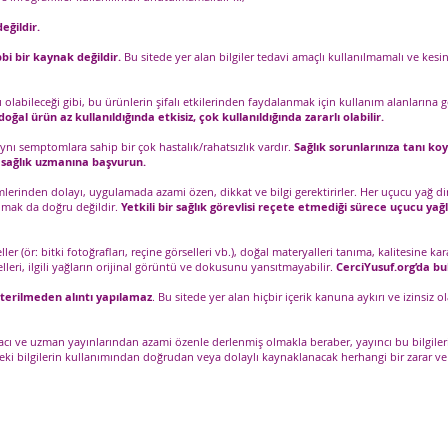
eğildir.
bi bir kaynak değildir.
Bu sitede yer alan bilgiler tedavi amaçlı kullanılmamalı ve kesinl
labileceği gibi, bu ürünlerin şifalı etkilerinden faydalanmak için kullanım alanlarına gö
oğal ürün az kullanıldığında etkisiz, çok kullanıldığında zararlı olabilir.
aynı semptomlara sahip bir çok hastalık/rahatsızlık vardır.
Sağlık sorunlarınıza tanı koy
r sağlık uzmanına başvurun.
mlerinden dolayı, uygulamada azami özen, dikkat ve bilgi gerektirirler. Her uçucu yağ di
lmak da doğru değildir.
Yetkili bir sağlık görevlisi reçete etmediği sürece uçucu yağl
r (ör: bitki fotoğrafları, reçine görselleri vb.), doğal materyalleri tanıma, kalitesine 
lleri, ilgili yağların orijinal görüntü ve dokusunu yansıtmayabilir.
CerciYusuf.org’da bu
sterilmeden alıntı yapılamaz
. Bu sitede yer alan hiçbir içerik kanuna aykırı ve izinsi
czacı ve uzman yayınlarından azami özenle derlenmiş olmakla beraber, yayıncı bu bilgile
edeki bilgilerin kullanımından doğrudan veya dolaylı kaynaklanacak herhangi bir zara