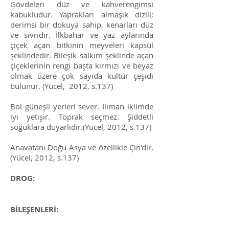
Gövdeleri düz ve kahverengimsi
kabukludur. Yaprakları almaşık dizili;
derimsi bir dokuya sahip, kenarları düz
ve sivridir. İlkbahar ve yaz aylarında
çiçek açan bitkinin meyveleri kapsül
şeklindedir. Bileşik salkım şeklinde açan
çiçeklerinin rengi başta kırmızı ve beyaz
olmak üzere çok sayıda kültür çeşidi
bulunur. (Yücel, 2012, s.137)
Bol güneşli yerleri sever. Ilıman iklimde
iyi yetişir. Toprak seçmez. Şiddetli
soğuklara duyarlıdır.(Yücel, 2012, s.137)
Anavatanı Doğu Asya ve özellikle Çin'dir.
(Yücel, 2012, s.137)
DROG:
​
BİLEŞENLERİ: