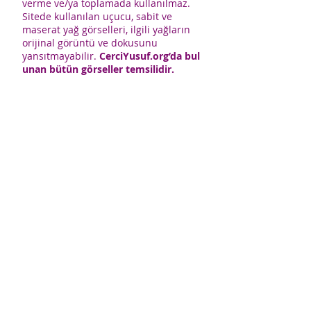
verme ve/ya toplamada kullanılmaz.
Sitede kullanılan uçucu, sabit ve
maserat yağ görselleri, ilgili yağların
orijinal görüntü ve dokusunu
yansıtmayabilir.
CerciYusuf.org’da bul
unan bütün görseller temsilidir.
ÇerçiYusuf.org içeriklerinden kaynak
gösterilmeden alıntı yapılamaz
. Bu
sitede yer alan hiçbir içerik kanuna
aykırı ve izinsiz olarak kopyalanamaz,
başka yerde yayınlanamaz.
CerciYusuf.org'daki tüm
bilgiler; doktor, eczacı ve uzman
yayınlarından azami özenle derlenmiş
olmakla beraber, yayıncı bu
bilgilerin eksiksiz veya kesinlikle
doğru olduğunu garanti
edemez. Yazarlar ve yayıncı bu
sitedeki bilgilerin kullanımından
doğrudan veya dolaylı kaynaklanacak
herhangi bir zarar ve
olumsuzluğun sorumluluğunu