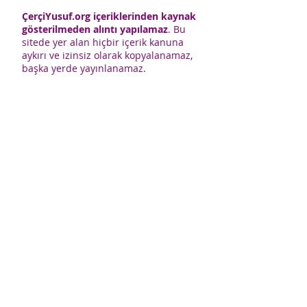
ÇerçiYusuf.org içeriklerinden kaynak
gösterilmeden alıntı yapılamaz
. Bu
sitede yer alan hiçbir içerik kanuna
aykırı ve izinsiz olarak kopyalanamaz,
başka yerde yayınlanamaz.
CerciYusuf.org'daki tüm
bilgiler; doktor, eczacı ve uzman
yayınlarından azami özenle derlenmiş
olmakla beraber, yayıncı bu
bilgilerin eksiksiz veya kesinlikle
doğru olduğunu garanti
edemez. Yazarlar ve yayıncı bu
sitedeki bilgilerin kullanımından
doğrudan veya dolaylı kaynaklanacak
herhangi bir zarar ve
olumsuzluğun sorumluluğunu
peşinen reddeder.
DÜZELTİLMESİ GEREKEN, EKSİK VEYA