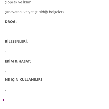
(Toprak ve İklim)
(Anavatanı ve yetiştirildiği bölgeler)
DROG:
-
BİLEŞENLERİ:
-
EKİM & HASAT:
-
NE İÇİN KULLANILIR?
-