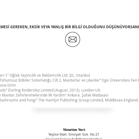
MESİ GEREKEN, EKSİK VEYA YANLIŞ BİR BİLGİ OLDUĞUNU DÜŞÜNÜYORSANI
rı-1” Oğlak Yayıncılık ve Reklamcılık Ltd. Şti., İstanbul
“Tohumsuz Bitkiler Sistematiği, Cilt 2, Mantarlar ve Likenler” Ege Üniversitesi Fen 
nova-İzmir
ls” Dorling Kindersley Limited (August, 2013), London-UK
ve Mantar Zehirlenmelerinde İlk Yardım” Ankara. Şafak Matbaası
Mushrooms and Fungi” The Hamlyn Publishing Group Limited, Middlesex-England
Yönetim Yeri
:
Yeşilce Mah. Emirşah Sok. No:21
4.Levent Sanayi Kağıthane İstanbul