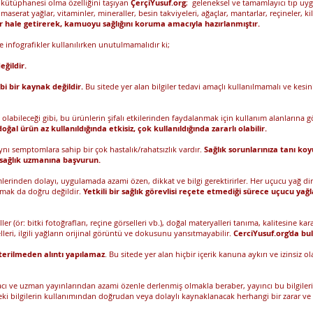
ki kütüphanesi olma özelliğini taşıyan
ÇerçiYusuf.org
; geleneksel ve tamamlayıcı tıp uyg
, maserat yağlar, vitaminler, mineraller, besin takviyeleri, ağaçlar, mantarlar, reçineler, kil
aşılır hale getirerek, kamuoyu sağlığını koruma amacıyla hazırlanmıştır.
 ve infografikler kullanılırken unutulmamalıdır ki;
eğildir.
bi bir kaynak değildir.
Bu sitede yer alan bilgiler tedavi amaçlı kullanılmamalı ve kesinli
labileceği gibi, bu ürünlerin şifalı etkilerinden faydalanmak için kullanım alanlarına gö
oğal ürün az kullanıldığında etkisiz, çok kullanıldığında zararlı olabilir.
aynı semptomlara sahip bir çok hastalık/rahatsızlık vardır.
Sağlık sorunlarınıza tanı koy
r sağlık uzmanına başvurun.
lerinden dolayı, uygulamada azami özen, dikkat ve bilgi gerektirirler. Her uçucu yağ di
lmak da doğru değildir.
Yetkili bir sağlık görevlisi reçete etmediği sürece uçucu yağla
r (ör: bitki fotoğrafları, reçine görselleri vb.), doğal materyalleri tanıma, kalitesine k
leri, ilgili yağların orijinal görüntü ve dokusunu yansıtmayabilir.
CerciYusuf.org’da bul
terilmeden alıntı yapılamaz
. Bu sitede yer alan hiçbir içerik kanuna aykırı ve izinsiz
czacı ve uzman yayınlarından azami özenle derlenmiş olmakla beraber, yayıncı bu bilgiler
edeki bilgilerin kullanımından doğrudan veya dolaylı kaynaklanacak herhangi bir zarar