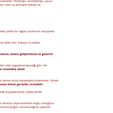
ulamaları, fitoterapi, aromaterapi, uçucu
ler, tıbbi ve aromatik bitkiler ile
kle yetkili bir sağlık uzmanının tavsiyeleri
re farklı doz, frekans ve tedavi
ulması, tedavi geliştirilmesi ve gözetim
rekt cilde uygulanamayacağı gibi, her
r kesinlikle dahili
arar verme ve/ya toplamada kullanılmaz. Sitede
unan bütün görseller temsilidir.
 olarak kopyalanamaz, başka yerde
in eksiksiz veya kesinlikle doğru olduğunu
 ve olumsuzluğun sorumluluğunu peşinen