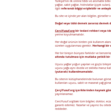
Türkiye’nin ilk online tıbbi ve aromatik bit
yağlar, sabit yağlar, hidrolatlar (çiçek suları)
ilgili
referanslı bilgiyi erişilebilir ve anl
Bu site ve içinde yer alan bilgiler, görseller
Doğal veya tıbbi demek zararsız demek d
CerciYusuf.org
bir tedavi rehberi veya tıb
yerine koyulmamalıdır.
Her doğal ürünün birden çok kullanım alanı o
süreleri uygulanması gerekir.
Herhangi bir d
Her bir bireyin bünyesi farklıdır ve benzer/
altında tutulması için mutlaka yetkili bi
Uçucu yağlar yoğun yapıları ve güçlü bileşim
uçucu yağa aynı dozda ve sıklıkta maruz ka
(yutarak) kullanılmamalıdır.
Bu sitenin kütüphanelerinde bulunan görselle
kullanılan uçucu, sabit ve maserat yağ görsel
ÇerçiYusuf.org içeriklerinden kaynak gös
yayınlanamaz.
CerciYusuf.org'daki tüm bilgiler; doktor, e
garanti edemez. Yazarlar ve yayıncı bu sit
reddeder.