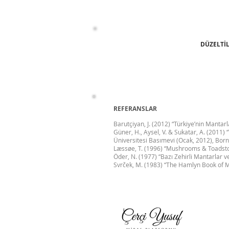
DÜZELTİL
REFERANSLAR
Barutçiyan, J. (2012) “Türkiye’nin Mantarla
Güner, H., Aysel, V. & Sukatar, A. (2011) 
Üniversitesi Basımevi (Ocak, 2012), Bor
Læssøe, T. (1996) “Mushrooms & Toadstoo
Öder, N. (1977) “Bazı Zehirli Mantarlar 
Svrček, M. (1983) “The Hamlyn Book of 