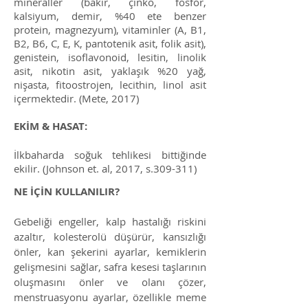
mineraller (bakır, çinko, fosfor,
kalsiyum, demir, %40 ete benzer
protein, magnezyum), vitaminler (A, B1,
B2, B6, C, E, K, pantotenik asit, folik asit),
genistein, isoflavonoid, lesitin, linolik
asit, nikotin asit, yaklaşık %20 yağ,
nişasta, fitoostrojen, lecithin, linol asit
içermektedir. (Mete, 2017)
EKİM & HASAT:
İlkbaharda soğuk tehlikesi bittiğinde
ekilir. (Johnson et. al, 2017, s.309-311)
NE İÇİN KULLANILIR?
Gebeliği engeller, kalp hastalığı riskini
azaltır, kolesterolü düşürür, kansızlığı
önler, kan şekerini ayarlar, kemiklerin
gelişmesini sağlar, safra kesesi taşlarının
oluşmasını önler ve olanı çözer,
menstruasyonu ayarlar, özellikle meme