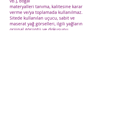
vb.), doğal
materyalleri tanıma, kalitesine karar
verme ve/ya toplamada kullanılmaz.
Sitede kullanılan uçucu, sabit ve
maserat yağ görselleri, ilgili yağların
orijinal görüntü ve dokusunu
yansıtmayabilir.
CerciYusuf.org’da bul
unan bütün görseller temsilidir.
ÇerçiYusuf.org içeriklerinden kaynak
gösterilmeden alıntı yapılamaz
. Bu
sitede yer alan hiçbir içerik kanuna
aykırı ve izinsiz olarak kopyalanamaz,
başka yerde yayınlanamaz.
CerciYusuf.org'daki tüm
bilgiler; doktor, eczacı ve uzman
yayınlarından azami özenle derlenmiş
olmakla beraber, yayıncı bu
bilgilerin eksiksiz veya kesinlikle
doğru olduğunu garanti
edemez. Yazarlar ve yayıncı bu
sitedeki bilgilerin kullanımından
doğrudan veya dolaylı kaynaklanacak