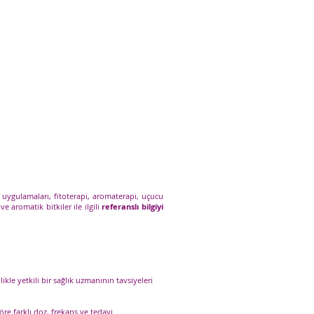
 uygulamaları, fitoterapi, aromaterapi, uçucu
ve aromatik bitkiler ile ilgili
referanslı bilgiyi
ikle yetkili bir sağlık uzmanının tavsiyeleri
re farklı doz, frekans ve tedavi