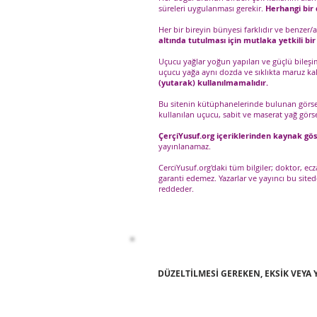
süreleri uygulanması gerekir.
Herhangi bir d
Her bir bireyin bünyesi farklıdır ve benzer/
altında tutulması için mutlaka yetkili bi
Uçucu yağlar yoğun yapıları ve güçlü bileşi
uçucu yağa aynı dozda ve sıklıkta maruz ka
(yutarak) kullanılmamalıdır.
Bu sitenin kütüphanelerinde bulunan görselle
kullanılan uçucu, sabit ve maserat yağ görse
ÇerçiYusuf.org içeriklerinden kaynak gö
yayınlanamaz.
CerciYusuf.org'daki tüm bilgiler; doktor, e
garanti edemez. Yazarlar ve yayıncı bu sit
reddeder.
DÜZELTİLMESİ GEREKEN, EKSİK VEYA