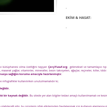
-
EKİM & HASAT:
-
tki kütüphanesi olma özelliğini taşıyan
ÇerçiYusuf.org
; geleneksel ve tamamlayıcı tıp
), maserat yağlar, vitaminler, mineraller, besin takviyeleri, ağaçlar, reçineler, killer, tıbbi 
kamuoyu sağlığını koruma amacıyla hazırlanmıştır.
 ve infografikler kullanılırken unutulmamalıdır ki;
eğildir.
bi bir kaynak değildir.
Bu sitede yer alan bilgiler tedavi amaçlı kullanılmamalı ve kesinl
labileceği gibi, bu ürünlerin şifalı etkilerinden faydalanmak için kullanım alanlarına gö