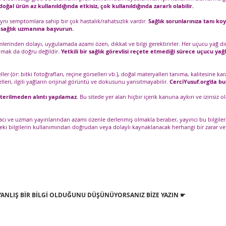
oğal ürün az kullanıldığında etkisiz, çok kullanıldığında zararlı olabilir.
aynı semptomlara sahip bir çok hastalık/rahatsızlık vardır.
Sağlık sorunlarınıza tanı koy
r sağlık uzmanına başvurun.
mlerinden dolayı, uygulamada azami özen, dikkat ve bilgi gerektirirler. Her uçucu yağ di
lmak da doğru değildir.
Yetkili bir sağlık görevlisi reçete etmediği sürece uçucu yağl
r (ör: bitki fotoğrafları, reçine görselleri vb.), doğal materyalleri tanıma, kalitesine 
lleri, ilgili yağların orijinal görüntü ve dokusunu yansıtmayabilir.
CerciYusuf.org’da bu
sterilmeden alıntı yapılamaz
. Bu sitede yer alan hiçbir içerik kanuna aykırı ve izinsi
czacı ve uzman yayınlarından azami özenle derlenmiş olmakla beraber, yayıncı bu bilgile
edeki bilgilerin kullanımından doğrudan veya dolaylı kaynaklanacak herhangi bir zara
 YANLIŞ BİR BİLGİ OLDUĞUNU DÜŞÜNÜYORSANIZ BİZE YAZIN ☛