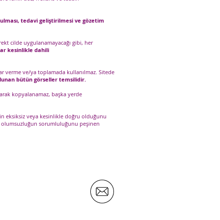
ulması, tedavi geliştirilmesi ve gözetim
rekt cilde uygulanamayacağı gibi, her
ar kesinlikle dahili
karar verme ve/ya toplamada kullanılmaz. Sitede
lunan bütün görseller temsilidir.
z olarak kopyalanamaz, başka yerde
rin eksiksiz veya kesinlikle doğru olduğunu
r ve olumsuzluğun sorumluluğunu peşinen