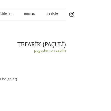
ĞİTİMLER
DÜKKAN
İLETİŞİM
TEFARİK (PAÇULİ)
pogostemon cablin
i bölgeler)