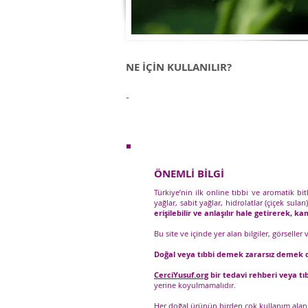
NE İÇİN KULLANILIR?
-
ÖNEMLİ BİLGİ
Türkiye’nin ilk online tıbbi ve aromatik bi
yağlar, sabit yağlar, hidrolatlar (çiçek suları
erişilebilir ve anlaşılır hale getirerek, 
Bu site ve içinde yer alan bilgiler, görseller
Doğal veya tıbbi demek zararsız demek d
CerciYusuf.org
bir tedavi rehberi veya tıb
yerine koyulmamalıdır.
Her doğal ürünün birden çok kullanım alanı o