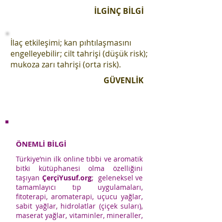
İLGİNÇ BİLGİ
İlaç etkileşimi; kan pıhtılaşmasını
engelleyebilir; cilt tahrişi (düşük risk);
mukoza zarı tahrişi (orta risk).
GÜVENLİK
ÖNEMLİ BİLGİ
Türkiye’nin ilk online tıbbi ve aromatik
bitki kütüphanesi olma özelliğini
taşıyan
ÇerçiYusuf.org
; geleneksel ve
tamamlayıcı tıp uygulamaları,
fitoterapi, aromaterapi, uçucu yağlar,
sabit yağlar, hidrolatlar (çiçek suları),
maserat yağlar, vitaminler, mineraller,