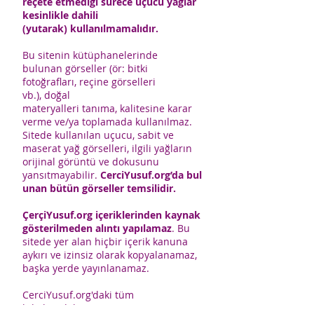
reçete etmediği sürece uçucu yağlar
kesinlikle dahili
(yutarak) kullanılmamalıdır.
Bu sitenin kütüphanelerinde
bulunan görseller (ör: bitki
fotoğrafları, reçine görselleri
vb.), doğal
materyalleri tanıma, kalitesine karar
verme ve/ya toplamada kullanılmaz.
Sitede kullanılan uçucu, sabit ve
maserat yağ görselleri, ilgili yağların
orijinal görüntü ve dokusunu
yansıtmayabilir.
CerciYusuf.org’da bul
unan bütün görseller temsilidir.
ÇerçiYusuf.org içeriklerinden kaynak
gösterilmeden alıntı yapılamaz
. Bu
sitede yer alan hiçbir içerik kanuna
aykırı ve izinsiz olarak kopyalanamaz,
başka yerde yayınlanamaz.
CerciYusuf.org'daki tüm
bilgiler; doktor, eczacı ve uzman