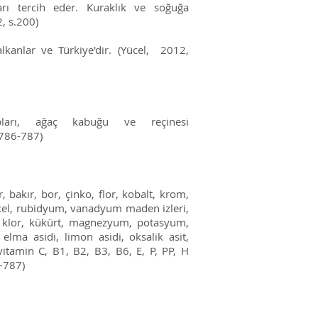
arı tercih eder. Kuraklık ve soğuğa
2, s.200)
lkanlar ve Türkiye'dir. (Yücel, 2012,
ları, ağaç kabuğu ve reçinesi
s.786-787)
 bakır, bor, çinko, flor, kobalt, krom,
el, rubidyum, vanadyum maden izleri,
, klor, kükürt, magnezyum, potasyum,
lma asidi, limon asidi, oksalik asit,
 vitamin C, B1, B2, B3, B6, E, P, PP, H
6-787)