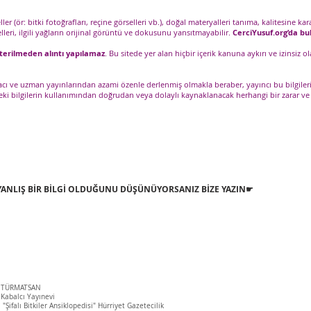
r (ör: bitki fotoğrafları, reçine görselleri vb.), doğal materyalleri tanıma, kalitesine 
leri, ilgili yağların orijinal görüntü ve dokusunu yansıtmayabilir.
CerciYusuf.org’da bu
terilmeden alıntı yapılamaz
. Bu sitede yer alan hiçbir içerik kanuna aykırı ve izinsiz
czacı ve uzman yayınlarından azami özenle derlenmiş olmakla beraber, yayıncı bu bilgile
edeki bilgilerin kullanımından doğrudan veya dolaylı kaynaklanacak herhangi bir zara
 YANLIŞ BİR BİLGİ OLDUĞUNU DÜŞÜNÜYORSANIZ BİZE YAZIN☛
ul. TÜRMATSAN
. Kabalcı Yayınevi
 "Şifalı Bitkiler Ansiklopedisi" Hürriyet Gazetecilik