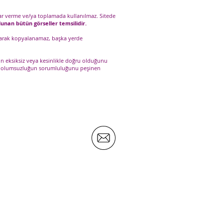
karar verme ve/ya toplamada kullanılmaz. Sitede
lunan bütün görseller temsilidir.
 olarak kopyalanamaz, başka yerde
rin eksiksiz veya kesinlikle doğru olduğunu
r ve olumsuzluğun sorumluluğunu peşinen