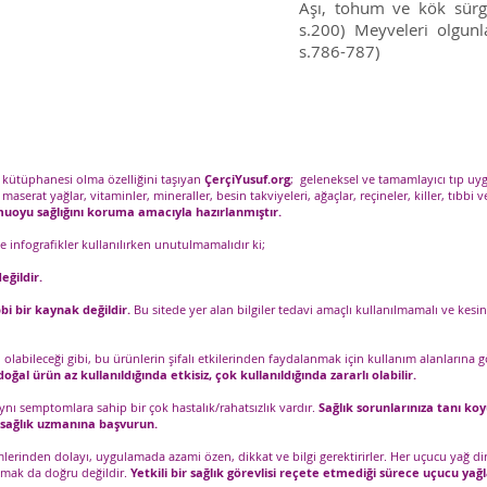
Aşı, tohum ve kök sürgün
s.200) Meyveleri olgunl
s.786-787)
ki kütüphanesi olma özelliğini taşıyan
ÇerçiYusuf.org
; geleneksel ve tamamlayıcı tıp uyg
, maserat yağlar, vitaminler, mineraller, besin takviyeleri, ağaçlar, reçineler, killer, tıbbi ve
kamuoyu sağlığını koruma amacıyla hazırlanmıştır.
 ve infografikler kullanılırken unutulmamalıdır ki;
eğildir.
bi bir kaynak değildir.
Bu sitede yer alan bilgiler tedavi amaçlı kullanılmamalı ve kesinl
labileceği gibi, bu ürünlerin şifalı etkilerinden faydalanmak için kullanım alanlarına gö
oğal ürün az kullanıldığında etkisiz, çok kullanıldığında zararlı olabilir.
aynı semptomlara sahip bir çok hastalık/rahatsızlık vardır.
Sağlık sorunlarınıza tanı koy
r sağlık uzmanına başvurun.
mlerinden dolayı, uygulamada azami özen, dikkat ve bilgi gerektirirler. Her uçucu yağ di
lmak da doğru değildir.
Yetkili bir sağlık görevlisi reçete etmediği sürece uçucu yağl