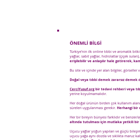
ÖNEMLİ BİLGİ
Türkiye’nin ilk online tıbbi ve aromatik bit
yağlar, sabit yağlar, hidrolatlar (çiçek suları)
erişilebilir ve anlaşılır hale getirerek, 
Bu site ve içinde yer alan bilgiler, görseller
Doğal veya tıbbi demek zararsız demek d
CerciYusuf.org
bir tedavi rehberi veya tıb
yerine koyulmamalıdır.
Her doğal ürünün birden çok kullanım alanı o
süreleri uygulanması gerekir.
Herhangi bir d
Her bir bireyin bünyesi farklıdır ve benzer/
altında tutulması için mutlaka yetkili bi
Uçucu yağlar yoğun yapıları ve güçlü bileşi
uçucu yağa aynı dozda ve sıklıkta maruz ka