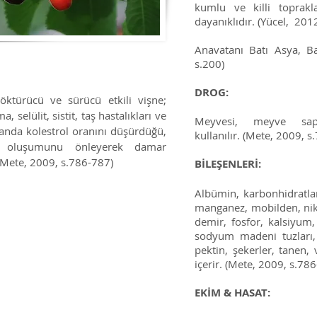
kumlu ve killi toprakl
dayanıklıdır. (Yücel, 201
Anavatanı Batı Asya, Ba
s.200)
DROG:
r söktürücü ve sürücü
etkili vişne;
, selülit, sistit, taş hastalıkları ve
Meyvesi, meyve sap
manda kolestrol oranını düşürdüğü,
kullanılır. (Mete, 2009, 
z oluşumunu önleyerek damar
​
(Mete, 2009, s.786-787)
BİLEŞENLERİ:
Albümin, karbonhidratlar,
manganez, mobilden, nik
demir, fosfor, kalsiyum
sodyum madeni tuzları, e
pektin, şekerler, tanen,
içerir. (Mete, 2009, s.78
EKİM & HASAT: