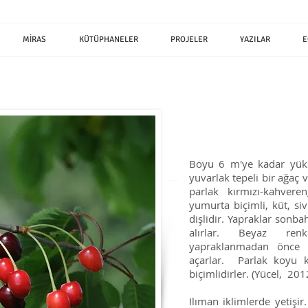
MİRAS
KÜTÜPHANELER
PROJELER
YAZILAR
E
Boyu 6 m'ye kadar yükse
yuvarlak tepeli bir ağaç v
parlak kırmızı-kahvere
yumurta biçimli, küt, sivr
dişlidir. Yapraklar sonb
alırlar. Beyaz renk
yapraklanmadan önce 
açarlar. Parlak koyu k
biçimlidirler. (Yücel, 201
Ilıman iklimlerde yetişir.