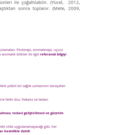
leri ile çoğaltılabilir. (Yücel, 2012,
aştıktan sonra toplanır. (Mete, 2009,
ulamaları, fitoterapi, aromaterapi, uçucu
 aromatik bitkiler ile ilgili
referanslı bilgiyi
ikle yetkili bir sağlık uzmanının tavsiyeleri
re farklı doz, frekans ve tedavi
ulması, tedavi geliştirilmesi ve gözetim
rekt cilde uygulanamayacağı gibi, her
ar kesinlikle dahili