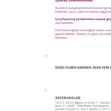
(yutarak) kullanılmamalıdır.
Bu sitenin kütüphanelerinde bulunan görselle
kullanılan uçucu, sabit ve maserat yağ görsel
ÇerçiYusuf.org içeriklerinden kaynak gös
yayınlanamaz.
CerciYusuf.org'daki tüm bilgiler; doktor, e
garanti edemez. Yazarlar ve yayıncı bu sit
reddeder.
DÜZELTİLMESİ GEREKEN, EKSİK VEYA
REFERANSLAR
Yücel, E. (2012) "Ağaçlar ve Çalılar 1." İstanb
Mete, O. (2009). "Şifalı Bitkiler Ansiklopedisi"
Johnson, R.,Foster, S., Low, T. &Kiefer, D. (2017)