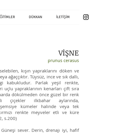
ĞİTİMLER
DÜKKAN
İLETİŞİM
VİŞNE
prunus cerasus
lebilen, kışın yapraklarını döken ve
eya ağaççıktır. Tüysüz, ince ve sık dallı,
ngi kabukludur. Parlak yeşil renkte,
i uçlu yapraklarının kenarları çift sıra
aharda dökülmeden önce güzel bir renk
li çiçekler ilkbahar aylarında,
şemsiye kümeler halinde veya tek
ırmızı renkte meyveler etli ve küre
2, s.200)
 Güneşi sever. Derin, drenajı iyi, hafif