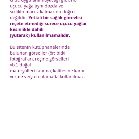
uçucu yağa aynı dozda ve
sıklıkta maruz kalmak da doğru
değildir.
Yetkili bir sağlık görevlisi
reçete etmediği sürece uçucu yağlar
kesinlikle dahili
(yutarak) kullanılmamalıdır.
Bu sitenin kütüphanelerinde
bulunan görseller (ör: bitki
fotoğrafları, reçine görselleri
vb.), doğal
materyalleri tanıma, kalitesine karar
verme ve/ya toplamada kullanılmaz.
Sitede kullanılan uçucu, sabit ve
maserat yağ görselleri, ilgili yağların
orijinal görüntü ve dokusunu
yansıtmayabilir.
CerciYusuf.org’da bul
unan bütün görseller temsilidir.
ÇerçiYusuf.org içeriklerinden kaynak
gösterilmeden alıntı yapılamaz
. Bu
sitede yer alan hiçbir içerik kanuna
aykırı ve izinsiz olarak kopyalanamaz,