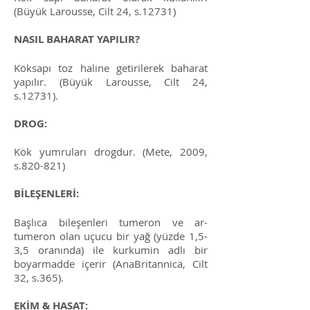
(Büyük Larousse, Cilt 24, s.12731)
NASIL BAHARAT YAPILIR?
Köksapı toz haline getirilerek baharat
yapılır. (Büyük Larousse, Cilt 24,
s.12731).
DROG:
Kök yumruları drogdur. (Mete, 2009,
s.820-821)
BİLEŞENLERİ:
Başlıca bileşenleri tumeron ve ar-
tumeron olan uçucu bir yağ (yüzde 1,5-
3,5 oranında) ile kurkumin adlı bir
boyarmadde içerir (AnaBritannica, Cilt
32, s.365).
EKİM & HASAT: