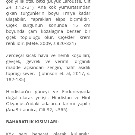
çok yıllık otsu bitki (Büyük Larousse, Cilt
24, s.12731). Ana kök yumurtasından
çıkan sürgünlerin boyu 1m'ye kadar
ulaşabilir. Yaprakları elips biçimlidir.
Çiçek sürgünün sonunda 15 cm
boyunda çam kozalağına benzer bir
çiçek topluluğu olur. Çiçekleri krem
renklidir. (Mete, 2009, s.820-821)
Zerdeçal sıcak hava ve nemli koşulları;
gevşek, gevrek ve verimli organik
madde açısından zengin, hafif asidik
toprağı sever. (Johnson et. al, 2017, s.
182-185)
Hindistan’ın güneyi ve Endonezya’da
doğal olarak yetişir. Hindistan ve Hint
Okyanusu’ndaki adalarda tarımı yapılır
(AnaBritannica, Cilt 32, s.365).
BAHARATLIK KISIMLARI:
Kök sapı baharat olarak kullanılır.