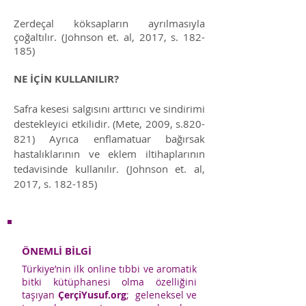
Zerdeçal köksapların ayrılmasıyla
çoğaltılır. (Johnson et. al, 2017, s. 182-
185)
NE İÇİN KULLANILIR?
Safra kesesi salgısını arttırıcı ve sindirimi
destekleyici etkilidir. (Mete, 2009, s.820-
821) Ayrıca enflamatuar bağırsak
hastalıklarının ve eklem iltihaplarının
tedavisinde kullanılır. (Johnson et. al,
2017, s. 182-185)
ÖNEMLİ BİLGİ
Türkiye’nin ilk online tıbbi ve aromatik
bitki kütüphanesi olma özelliğini
taşıyan
ÇerçiYusuf.org
; geleneksel ve