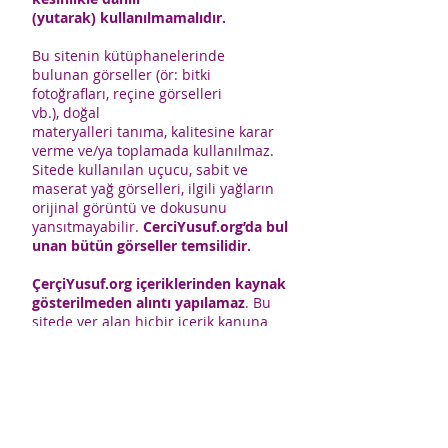
(yutarak) kullanılmamalıdır.
Bu sitenin kütüphanelerinde
bulunan görseller (ör: bitki
fotoğrafları, reçine görselleri
vb.), doğal
materyalleri tanıma, kalitesine karar
verme ve/ya toplamada kullanılmaz.
Sitede kullanılan uçucu, sabit ve
maserat yağ görselleri, ilgili yağların
orijinal görüntü ve dokusunu
yansıtmayabilir.
CerciYusuf.org’da bul
unan bütün görseller temsilidir.
ÇerçiYusuf.org içeriklerinden kaynak
gösterilmeden alıntı yapılamaz
. Bu
sitede yer alan hiçbir içerik kanuna
aykırı ve izinsiz olarak kopyalanamaz,
başka yerde yayınlanamaz.
CerciYusuf.org'daki tüm
bilgiler; doktor, eczacı ve uzman
yayınlarından azami özenle derlenmiş